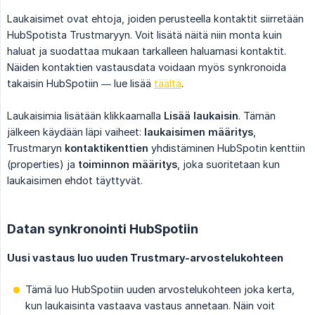
Laukaisimet ovat ehtoja, joiden perusteella kontaktit siirretään
HubSpotista Trustmaryyn. Voit lisätä näitä niin monta kuin
haluat ja suodattaa mukaan tarkalleen haluamasi kontaktit.
Näiden kontaktien vastausdata voidaan myös synkronoida
takaisin HubSpotiin — lue lisää
täältä
.
Laukaisimia lisätään klikkaamalla
Lisää laukaisin
. Tämän
jälkeen käydään läpi vaiheet:
laukaisimen määritys
,
Trustmaryn
kontaktikenttien
yhdistäminen HubSpotin kenttiin
(properties) ja
toiminnon määritys
, joka suoritetaan kun
laukaisimen ehdot täyttyvät.
Datan synkronointi HubSpotiin
Uusi vastaus luo uuden Trustmary-arvostelukohteen
Tämä luo HubSpotiin uuden arvostelukohteen joka kerta,
kun laukaisinta vastaava vastaus annetaan. Näin voit