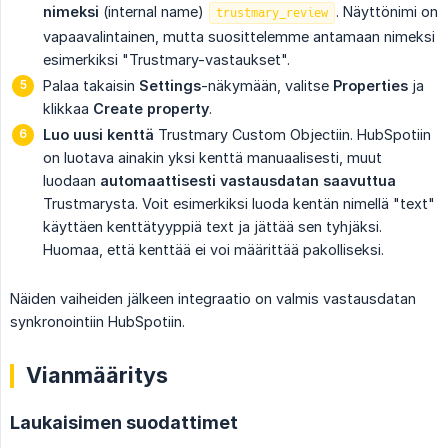
nimeksi
(internal name)
. Näyttönimi on
trustmary_review
vapaavalintainen, mutta suosittelemme antamaan nimeksi
esimerkiksi "Trustmary-vastaukset".
Palaa takaisin
Settings
-näkymään, valitse
Properties
ja
klikkaa
Create property
.
Luo uusi kenttä
Trustmary Custom Objectiin. HubSpotiin
on luotava ainakin yksi kenttä manuaalisesti, muut
luodaan
automaattisesti vastausdatan saavuttua
Trustmarysta. Voit esimerkiksi luoda kentän nimellä "text"
käyttäen kenttätyyppiä text ja jättää sen tyhjäksi.
Huomaa, että kenttää ei voi määrittää pakolliseksi.
Näiden vaiheiden jälkeen integraatio on valmis vastausdatan
synkronointiin HubSpotiin.
Vianmääritys
Laukaisimen suodattimet