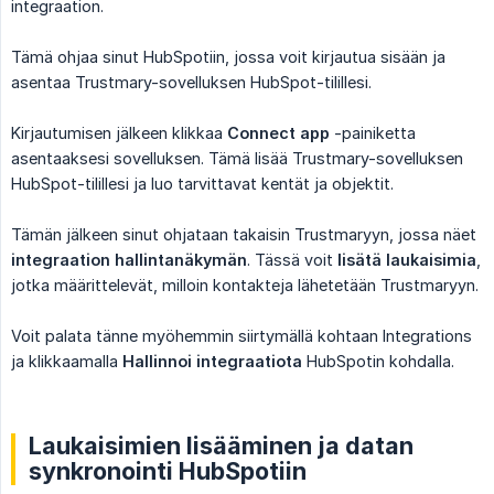
integraation.
Tämä ohjaa sinut HubSpotiin, jossa voit kirjautua sisään ja
asentaa Trustmary-sovelluksen HubSpot-tilillesi.
Kirjautumisen jälkeen klikkaa
Connect app
-painiketta
asentaaksesi sovelluksen. Tämä lisää Trustmary-sovelluksen
HubSpot-tilillesi ja luo tarvittavat kentät ja objektit.
Tämän jälkeen sinut ohjataan takaisin Trustmaryyn, jossa näet
integraation hallintanäkymän
. Tässä voit
lisätä laukaisimia
,
jotka määrittelevät, milloin kontakteja lähetetään Trustmaryyn.
Voit palata tänne myöhemmin siirtymällä kohtaan Integrations
ja klikkaamalla
Hallinnoi integraatiota
HubSpotin kohdalla.
Laukaisimien lisääminen ja datan
synkronointi HubSpotiin