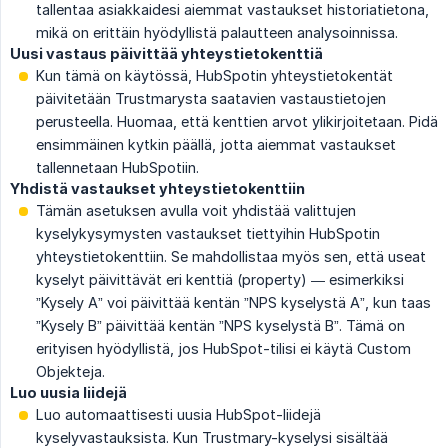
tallentaa asiakkaidesi aiemmat vastaukset historiatietona,
mikä on erittäin hyödyllistä palautteen analysoinnissa.
Uusi vastaus päivittää yhteystietokenttiä
Kun tämä on käytössä, HubSpotin yhteystietokentät
päivitetään Trustmarysta saatavien vastaustietojen
perusteella. Huomaa, että kenttien arvot ylikirjoitetaan. Pidä
ensimmäinen kytkin päällä, jotta aiemmat vastaukset
tallennetaan HubSpotiin.
Yhdistä vastaukset yhteystietokenttiin
Tämän asetuksen avulla voit yhdistää valittujen
kyselykysymysten vastaukset tiettyihin HubSpotin
yhteystietokenttiin. Se mahdollistaa myös sen, että useat
kyselyt päivittävät eri kenttiä (property) — esimerkiksi
”Kysely A” voi päivittää kentän ”NPS kyselystä A”, kun taas
”Kysely B” päivittää kentän ”NPS kyselystä B”. Tämä on
erityisen hyödyllistä, jos HubSpot-tilisi ei käytä Custom
Objekteja.
Luo uusia liidejä
Luo automaattisesti uusia HubSpot-liidejä
kyselyvastauksista. Kun Trustmary-kyselysi sisältää