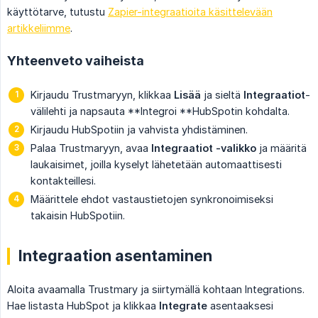
käyttötarve, tutustu
Zapier-integraatioita käsittelevään
artikkeliimme
.
Yhteenveto vaiheista
Kirjaudu Trustmaryyn, klikkaa
Lisää
ja sieltä
Integraatiot
-
välilehti ja napsauta **Integroi **HubSpotin kohdalta.
Kirjaudu HubSpotiin ja vahvista yhdistäminen.
Palaa Trustmaryyn, avaa
Integraatiot -valikko
ja määritä
laukaisimet, joilla kyselyt lähetetään automaattisesti
kontakteillesi.
Määrittele ehdot vastaustietojen synkronoimiseksi
takaisin HubSpotiin.
Integraation asentaminen
Aloita avaamalla Trustmary ja siirtymällä kohtaan Integrations.
Hae listasta HubSpot ja klikkaa
Integrate
asentaaksesi