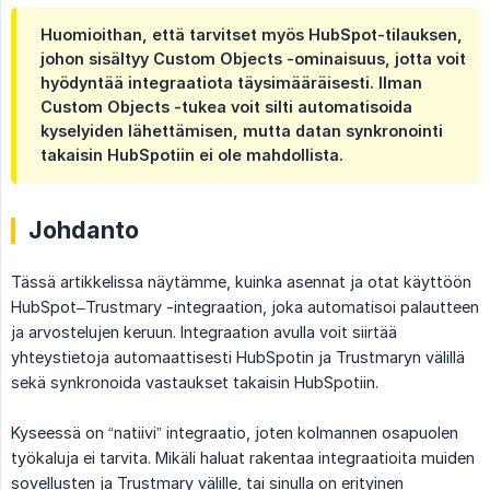
Huomioithan, että tarvitset myös HubSpot-tilauksen,
johon sisältyy Custom Objects -ominaisuus, jotta voit
hyödyntää integraatiota täysimääräisesti. Ilman
Custom Objects -tukea voit silti automatisoida
kyselyiden lähettämisen, mutta datan synkronointi
takaisin HubSpotiin ei ole mahdollista.
Johdanto
Tässä artikkelissa näytämme, kuinka asennat ja otat käyttöön
HubSpot–Trustmary -integraation, joka automatisoi palautteen
ja arvostelujen keruun. Integraation avulla voit siirtää
yhteystietoja automaattisesti HubSpotin ja Trustmaryn välillä
sekä synkronoida vastaukset takaisin HubSpotiin.
Kyseessä on “natiivi” integraatio, joten kolmannen osapuolen
työkaluja ei tarvita. Mikäli haluat rakentaa integraatioita muiden
sovellusten ja Trustmary välille, tai sinulla on erityinen