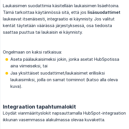
Laukaisimen suodattimia käsitellään laukaisimen lisäehtoina.
Tämä tarkoittaa käytännössä sitä, että jos
lisäsuodattimet
laukeavat itsenäisesti, integraatio ei käynnisty. Jos valitut
kentät täytetään väärässä järjestyksessä, osa tiedoista
saattaa puuttua tai laukaisin ei käynnisty.
Ongelmaan on kaksi ratkaisua:
Aseta päälaukaisimeksi jokin, jonka asetat HubSpotissa
aina viimeiseksi, tai
Jaa yksittäiset suodattimet/laukaisimet erillisiksi
laukaisimiksi, joilla on samat toiminnot (katso alla oleva
kuva).
Integraation tapahtumalokit
Löydät vianmäärityslokit napsauttamalla HubSpot-integraation
ikkunan vasemmassa alakulmassa olevaa kuvaketta.