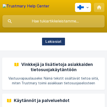
Lakiasiat
Vinkkejä ja lisätietoja asiakkaiden
tietosuojakäytäntöön
Vastuuvapauslauseke: Nämä tekstit sisältävät tietoa siitä,
miten Trustmary toimii asiakkaan tietosuojaselosteen
näkökulmasta. Nämä tekstit eivät ole lainopillisia neuvoja
eikä Trustmary ota vastuuta niiden käytöstä asiakkaiden
tai kolmansien osapuolien toimesta. Trustmary jakaa nämä
Käytännöt ja palveluehdot
tiedot, jotta asiakkaamme voivat hyödyntää tietoja