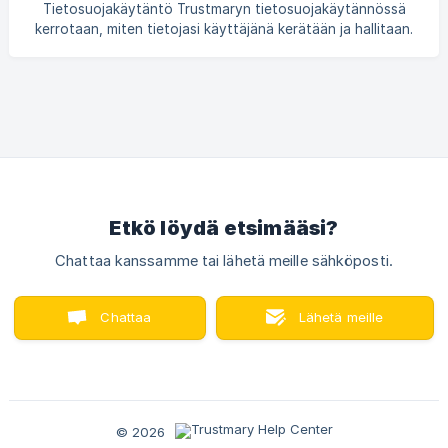
muotoillessaan omia tietosuojaselosteitaan yhdessä
Tietosuojakäytäntö Trustmaryn tietosuojakäytännössä
juristiensa kanssa. Trustmary ja asiakkaan tietosuojaseloste
kerrotaan, miten tietojasi käyttäjänä kerätään ja hallitaan.
- kuinka selittää Trustmary asiakkaillenne Kä
Täydellinen tietosuojakäytäntö löytyy verkkosivuiltamme.
Luettelo alikäsittelijöistä (sub-processor)
Palveluntarjoajamme ja heidän palvelimiensa fyysiset
sijainnit löytyvät Luettelo aliprosessoreista. Luettelo
löytyy sivustoltamme. Käyttöehdot Trustmaryn
käyttöehdoissa kerrotaa
Etkö löydä etsimääsi?
Chattaa kanssamme tai lähetä meille sähköposti.
Chattaa
Lähetä meille
kanssamme
sähköposti
© 2026