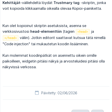
Kehittäjät
-välilehdeltä löydät
Trustmary tag
-skriptin, jonka
voit kopioida klikkaamalla oikealla olevaa Kopioi-painiketta.
Kun olet kopioinut skriptin asetuksista, asenna se
verkkosivustosi
head-elementtiin
(tagien
ja
<head>
väliin). Jotkin editorit saattavat kutsua tätä nimellä
</head>
"Code injection" tai mukautetun koodin lisääminen.
Kun molemmat koodinpätkät on asennettu oikein omille
paikoilleen, widgetin pitäisi näkyä ja arvosteluidesi pitäisi olla
näkyvissä verkossa.
Päivitetty: 02/06/2026