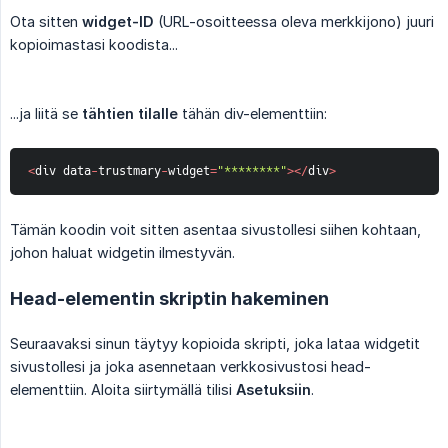
Ota sitten
widget-ID
(URL-osoitteessa oleva merkkijono) juuri
kopioimastasi koodista...
...ja liitä se
tähtien tilalle
tähän div-elementtiin:
<
div data
-
trustmary
-
widget
=
"********"
>
<
/
div
>
Tämän koodin voit sitten asentaa sivustollesi siihen kohtaan,
johon haluat widgetin ilmestyvän.
Head-elementin skriptin hakeminen
Seuraavaksi sinun täytyy kopioida skripti, joka lataa widgetit
sivustollesi ja joka asennetaan verkkosivustosi head-
elementtiin. Aloita siirtymällä tilisi
Asetuksiin
.