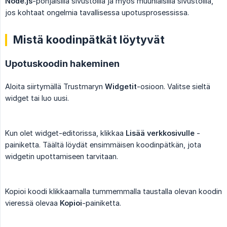
Node.js
-pohjaisilla sivustoilla ja myös muunlaisilla sivustoilla,
jos kohtaat ongelmia tavallisessa upotusprosessissa.
Mistä koodinpätkät löytyvät
Upotuskoodin hakeminen
Aloita siirtymällä Trustmaryn
Widgetit
-osioon. Valitse sieltä
widget tai luo uusi.
Kun olet widget-editorissa, klikkaa
Lisää verkkosivulle
-
painiketta. Täältä löydät ensimmäisen koodinpätkän, jota
widgetin upottamiseen tarvitaan.
Kopioi koodi klikkaamalla tummemmalla taustalla olevan koodin
vieressä olevaa
Kopioi
-painiketta.